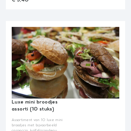
€ 3,40
Luxe mini broodjes
assorti (10 stuks)
Assortiment van 10 luxe mini
broodjes met bijvoorbeeld
carpaccio, kalfsfricandeau,