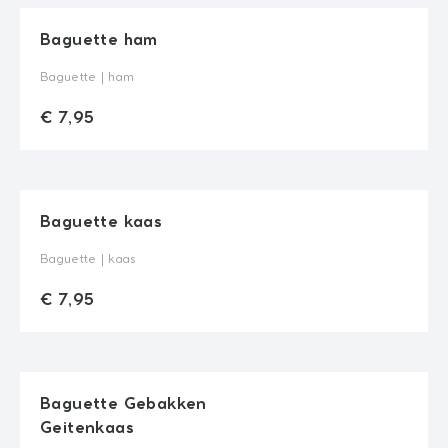
Wissen
Baguette ham
€ 7,95
Quantity
Baguette | ham
Keuze brood
€ 7,95
Wissen
Baguette kaas
€ 7,95
Quantity
Baguette | kaas
Keuze brood
€ 7,95
Wissen
Baguette Gebakken
€ 7,95
Geitenkaas
Quantity