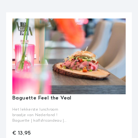
Wissen
€ 15,50
Quantity
Baguette Feel the Veal
Het lekkerste lunchroom
broodje van Nederland !
Baguette | kalfsfricandeau |
gemengde sla |
truffelmayonaise |
Keuze brood
€ 13,95
zongedroogde tomaat |