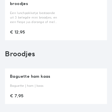
€ 12,95
broodjes
Quantity
Een lunchpakketje bestaande
uit 3 belegde mini broodjes, en
een flesje jus d’orange of melk
(0.25L).
Jus d'orange of melk
€ 12,95
Wissen
Broodjes
€ 12,95
Quantity
Baguette ham kaas
Baguette | ham | kaas
Keuze brood
€ 7,95