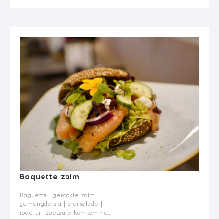
gemarineerde kastanje
champignons | bosui
Wissen
€ 13,95
Quantity
Baquette zalm
Baguette | gerookte zalm |
gemengde sla | eiersalade |
rode ui | zoetzure komkommer