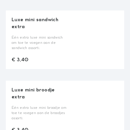
Luxe mini sandwich
extra
Één extra luxe mini sandwich
om toe te voegen aan de
sandwich assorti.
add_shopping_cart
€ 3,40
Quantity
€ 3,40
Luxe mini broodje
extra
Één extra luxe mini broodje om
toe te voegen aan de broodjes
assorti.
add_shopping_cart
€ 3,40
Quantity