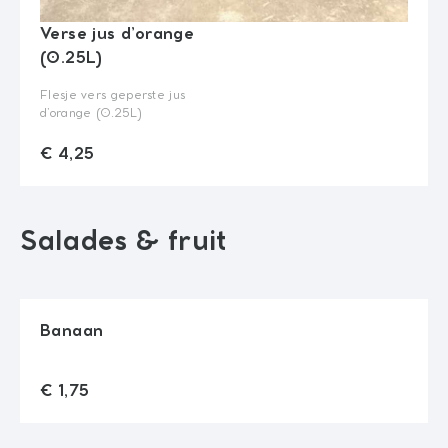
Verse jus d’orange
(0.25L)
Flesje vers geperste jus
d’orange (0.25L)
add_shopping_cart
€ 4,25
Quantity
€ 4,25
Salades & fruit
Banaan
add_shopping_cart
€ 1,75
Quantity
€ 1,75