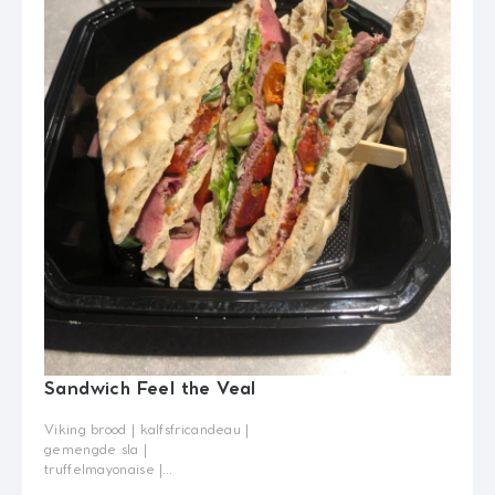
Sandwich Feel the Veal
Viking brood | kalfsfricandeau |
gemengde sla |
truffelmayonaise |
zongedroogde tomaat | kastanje