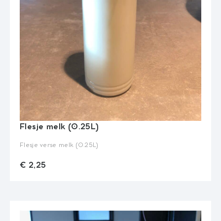
Flesje melk (0.25L)
Flesje verse melk (0.25L)
add_shopping_cart
€ 2,25
Quantity
€ 2,25