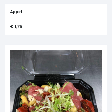
Appel
add_shopping_cart
€ 1,75
Quantity
€ 1,75