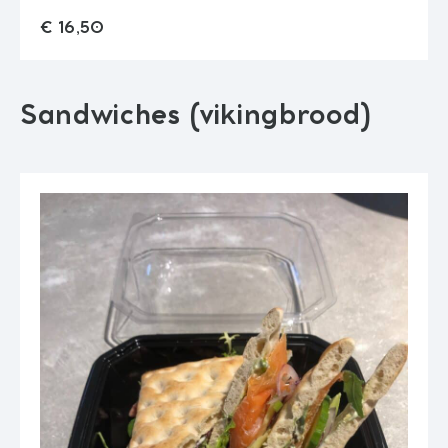
| avocado
Keuze brood
€ 16,50
Wissen
Sandwiches (vikingbrood)
€ 16,50
Quantity